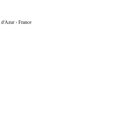
 d'Azur
›
France