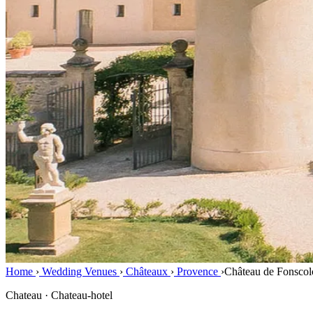
Home
›
Wedding Venues
›
Châteaux
›
Provence
›
Château de Fonsco
Chateau · Chateau-hotel