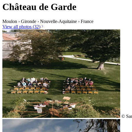
Château de Garde
Moulon
›
Gironde
›
Nouvelle-Aquitaine
›
France
View all photos (32)
© Sam