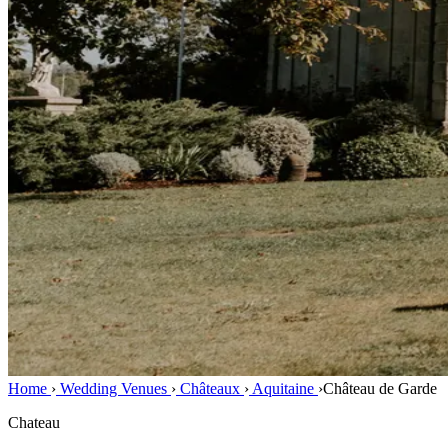
Home
›
Wedding Venues
›
Châteaux
›
Aquitaine
›
Château de Garde
Chateau