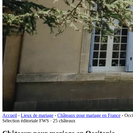
Accueil
›
Lieux de mariage
›
Châteaux pour mariage en France
›
Occi
Sélection éditoriale FWS · 25 châteaux