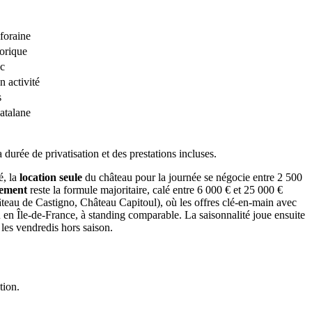
foraine
orique
ac
 activité
s
atalane
 durée de privatisation et des prestations incluses.
é, la
location seule
du château pour la journée se négocie entre 2 500
gement
reste la formule majoritaire, calé entre 6 000 € et 25 000 €
hâteau de Castigno, Château Capitoul), où les offres clé-en-main avec
 en Île-de-France, à standing comparable. La saisonnalité joue ensuite
 les vendredis hors saison.
tion.