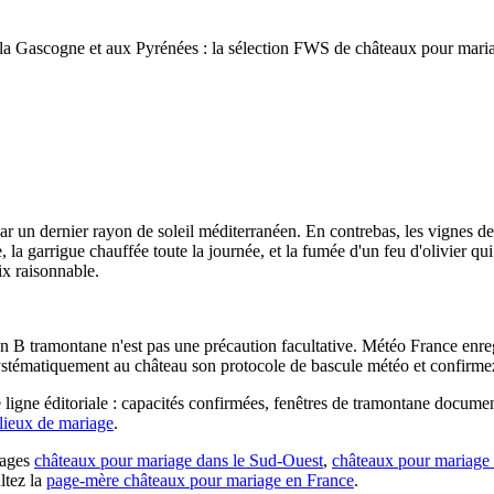
a Gascogne et aux Pyrénées : la sélection FWS de châteaux pour mariag
 par un dernier rayon de soleil méditerranéen. En contrebas, les vignes
, la garrigue chauffée toute la journée, et la fumée d'un feu d'olivier qu
ix raisonnable.
 B tramontane n'est pas une précaution facultative. Météo France enreg
ématiquement au château son protocole de bascule météo et confirmez p
 ligne éditoriale : capacités confirmées, fenêtres de tramontane document
 lieux de mariage
.
 pages
châteaux pour mariage dans le Sud-Ouest
,
châteaux pour mariage
ltez la
page-mère châteaux pour mariage en France
.