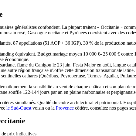
e
nuaires généralistes confondent. La plupart traitent « Occitanie » comme
lousain rosé, Gascogne occitane et Pyrénées coexistent avec des codes 
lantés, 87 appellations (51 AOP + 36 IGP), 30 % de la production nati
standing équivalent. Budget mariage moyen 10 000 €- 25 000 € contre 
onse économique.
sardane, flame du Canigou le 23 juin, Festa Major en août, langue cata
e autre région française n\'offre cette dimension transnationale latine.
ses sentinelles cathares (Quéribus, Peyrepertuse, Termes, Aguilar, Pui
matiquement la sensibilité au vent de chaque château et son plan de repl
ntane souffle 122-144 jours par an en plaine narbonnaise et perpignanais
is critères simultanés. Qualité du cadre architectural et patrimonial. Hos
avec
le Sud-Ouest
voisin ou la
Provence
côtière, consultez nos pages sœu
ccitanie
 de prix indicatives.