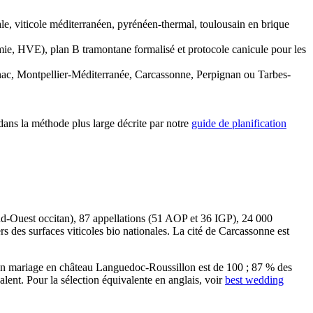
ale, viticole méditerranéen, pyrénéen-thermal, toulousain en brique
ynamie, HVE), plan B tramontane formalisé et protocole canicule pour les
nac, Montpellier-Méditerranée, Carcassonne, Perpignan ou Tarbes-
 dans la méthode plus large décrite par notre
guide de planification
ud-Ouest occitan), 87 appellations (51 AOP et 36 IGP), 24 000
ers des surfaces viticoles bio nationales. La cité de Carcassonne est
 un mariage en château Languedoc-Roussillon est de 100 ; 87 % des
ent. Pour la sélection équivalente en anglais, voir
best wedding