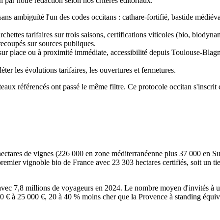
 par notre rédaction selon nos critères éditoriaux.
ns ambiguïté l'un des codes occitans : cathare-fortifié, bastide médiév
chettes tarifaires sur trois saisons, certifications viticoles (bio, biod
 recoupés sur sources publiques.
ur place ou à proximité immédiate, accessibilité depuis Toulouse-Blag
ter les évolutions tarifaires, les ouvertures et fermetures.
eaux référencés ont passé le même filtre. Ce protocole occitan s'inscrit
 hectares de vignes (226 000 en zone méditerranéenne plus 37 000 en S
premier vignoble bio de France avec 23 303 hectares certifiés, soit un ti
s avec 7,8 millions de voyageurs en 2024. Le nombre moyen d'invités à
€ à 25 000 €, 20 à 40 % moins cher que la Provence à standing équival