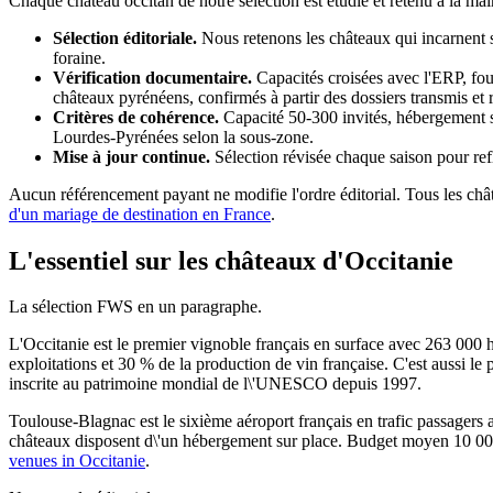
Chaque château occitan de notre sélection est étudié et retenu à la main
Sélection éditoriale.
Nous retenons les châteaux qui incarnent sa
foraine.
Vérification documentaire.
Capacités croisées avec l'ERP, four
châteaux pyrénéens, confirmés à partir des dossiers transmis et
Critères de cohérence.
Capacité 50-300 invités, hébergement s
Lourdes-Pyrénées selon la sous-zone.
Mise à jour continue.
Sélection révisée chaque saison pour reflé
Aucun référencement payant ne modifie l'ordre éditorial. Tous les chât
d'un mariage de destination en France
.
L'essentiel sur les châteaux d'Occitanie
La sélection FWS en un paragraphe.
L'Occitanie est le premier vignoble français en surface avec 263 000
exploitations et 30 % de la production de vin française. C'est aussi le 
inscrite au patrimoine mondial de l\'UNESCO depuis 1997.
Toulouse-Blagnac est le sixième aéroport français en trafic passager
châteaux disposent d\'un hébergement sur place. Budget moyen 10 000 
venues in Occitanie
.