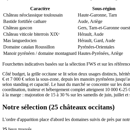
Caractère
Sous-région
Château néoclassique toulousain
Haute-Garonne, Tarn
Bastide fortifiée cathare
Aude, Ariège
Château gascon
Gers, Tarn-et-Garonne ouest
Château viticole biterrois XIXᵉ
Hérault, Aude
Mas languedocien
Hérault, Gard, Aude
Domaine catalan Roussillon
Pyrénées-Orientales
Manoir pyrénéen / domaine montagnard
Hautes-Pyrénées, Ariège
Fourchettes indicatives basées sur la sélection FWS et sur les référence
Côté budget, la grille occitane se lit selon deux usages distincts, hérit
€ et 7 000 € selon la sous-zone, depuis les manoirs pyrénéens jusqu\'a
selon standing et capacité. Le haut du marché se concentre sur les dom
coordination, traiteur et hébergement complet atteignent 10 000 €-25 
à la marge : majoration de 15 à 30 % sur les samedis de juin, juillet e
Notre sélection (25 châteaux occitans)
L'ordre d'apparition place d'abord les domaines suivis de près par notre
25
lieux trouvés