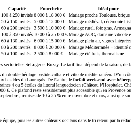
Capacité
Fourchette
Idéal pour
100 à 250 invités
8 000 à 18 000 €
Mariage proche Toulouse, brique 
50 à 150 invités
5 000 à 12 000 €
Mariage médiéval, cérémonie hist
60 à 200 invités
3 500 à 10 000 €
Mariage rural, foie gras, Armagn
100 à 350 invités
10 000 à 25 000 €
Mariage AOC, domaine viticole en
60 à 130 invités
6 000 à 15 000 €
Mariage plein air, vignes intégrée
80 à 200 invités
8 000 à 20 000 €
Mariage Méditerranée + identité c
50 à 100 invités
2 500 à 8 000 €
Mariage été frais, thermalisme
s sectorielles SeLoger et Buzay. Le tarif final dépend de la saison, de la
és du double héritage bastide-cathare et viticole méditerranéen. D\'un côt
ux bastides du Lauragais. De l\'autre, le
forfait week-end avec héber
aines 4 ou 5 étoiles du littoral languedocien (Château l\'Hospitalet, C
000 €. Ce plafond reste sensiblement plus accessible qu\'en Provence ou
t septembre ; remises de 10 à 25 % entre novembre et mars, ainsi que sur
 équipe, puis les autres châteaux occitans dans le tri retenu par la rédac