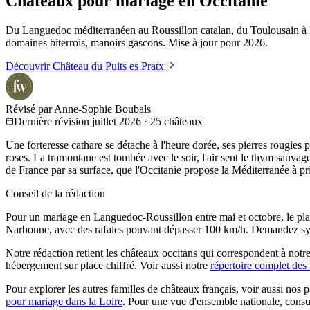
Châteaux pour mariage en Occitanie
Du Languedoc méditerranéen au Roussillon catalan, du Toulousain à l
domaines biterrois, manoirs gascons. Mise à jour pour 2026.
Découvrir
Château du Puits es Pratx
Révisé par Anne-Sophie Boubals
Dernière révision juillet 2026
·
25 châteaux
Une forteresse cathare se détache à l'heure dorée, ses pierres rougies
roses. La tramontane est tombée avec le soir, l'air sent le thym sauvage
de France par sa surface, que l'Occitanie propose la Méditerranée à pr
Conseil de la rédaction
Pour un mariage en Languedoc-Roussillon entre mai et octobre, le plan
Narbonne, avec des rafales pouvant dépasser 100 km/h. Demandez syst
Notre rédaction retient les châteaux occitans qui correspondent à notre
hébergement sur place chiffré. Voir aussi notre
répertoire complet des
Pour explorer les autres familles de châteaux français, voir aussi nos
pour mariage dans la Loire
. Pour une vue d'ensemble nationale, consu