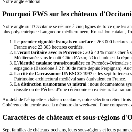
Notre angle éditorial
Pourquoi FWS sur les châteaux d'Occitani
Notre angle sur l'Occitanie se résume à cinq lignes de force que les an
plus polycentrique : Languedoc méditerranéen, Roussillon catalan, Tou
Le premier vignoble français en surface
: 263 000 hectares p
France avec 23 303 hectares certifiés.
L\'écart tarifaire avec la Provence
: 20 à 40 % moins cher à 
Méditerranée sans le coût Côte d\'Azur, l\'Occitanie est la rép
L\'identité catalane transfrontalière
en Pyrénées-Orientales : 
espagnole (Barcelone à 2 h 30 de route depuis Perpignan). Aucun
La cité de Carcassonne UNESCO 1997
et les sept forteres
Patrimoine architectural médiéval sans équivalent en France.
La distinction tramontane vs mistral
: nous documentons systé
réussite ou de l\'échec d\'une cérémonie en extérieur. La tramo
Au-delà de l\'étiquette « château occitan », notre sélection retient tro
Cohérence du terroir avec la mémoire du week-end. Pour comparer 
Caractères de châteaux et sous-régions d'O
Sept familles de châteaux occitans, leurs sous-régions et leurs gammes